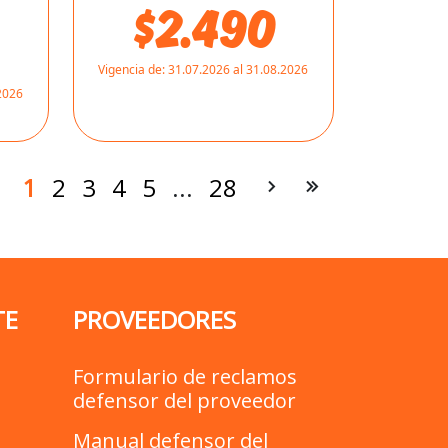
$2.490
Vigencia de:
31.07.2026 al 31.08.2026
.2026
1
2
3
4
5
...
28
TE
PROVEEDORES
Formulario de reclamos
defensor del proveedor
Manual defensor del