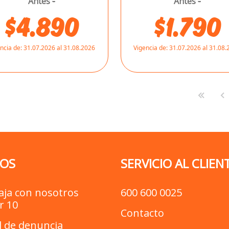
Antes
-
Antes
-
$4.890
$1.790
ncia de:
31.07.2026 al 31.08.2026
Vigencia de:
31.07.2026 al 31.08
OS
SERVICIO AL CLIEN
aja con nosotros
600 600 0025
r 10
Contacto
l de denuncia