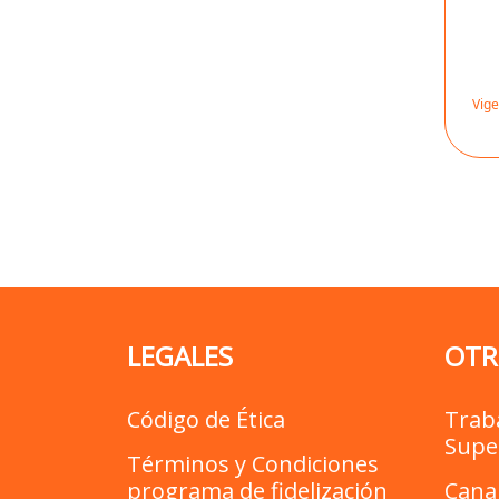
Vige
LEGALES
OTR
Código de Ética
Trab
Supe
Términos y Condiciones
programa de fidelización
Cana